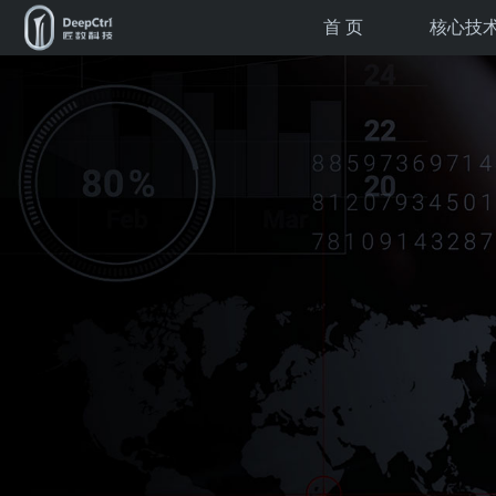
首 页
核心技